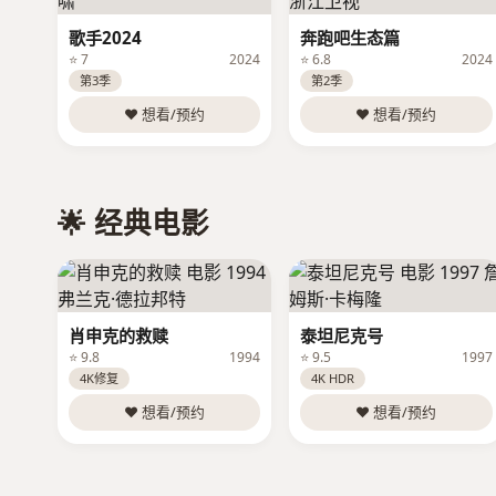
歌手2024
奔跑吧生态篇
⭐ 7
2024
⭐ 6.8
2024
第3季
第2季
❤️ 想看/预约
❤️ 想看/预约
🌟 经典电影
肖申克的救赎
泰坦尼克号
⭐ 9.8
1994
⭐ 9.5
1997
4K修复
4K HDR
❤️ 想看/预约
❤️ 想看/预约