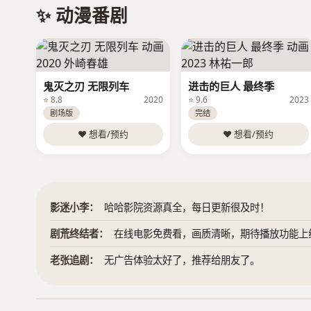
✨ 动漫番剧
鬼灭之刃 无限列车
进击的巨人 最终季
⭐ 8.8
2020
⭐ 9.6
2023
剧场版
完结
❤️ 想看/预约
❤️ 想看/预约
影迷小李：
哈哈影院资源真全，每日更新很及时！
剧荒终结者：
在线电影免费看，画质清晰，期待播放功能上
老张追剧：
无广告体验太好了，推荐给朋友了。