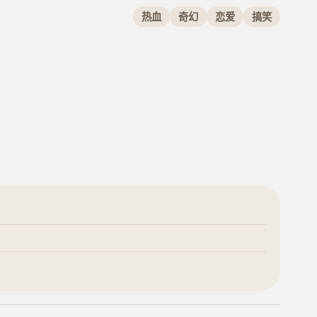
热血
奇幻
恋爱
搞笑