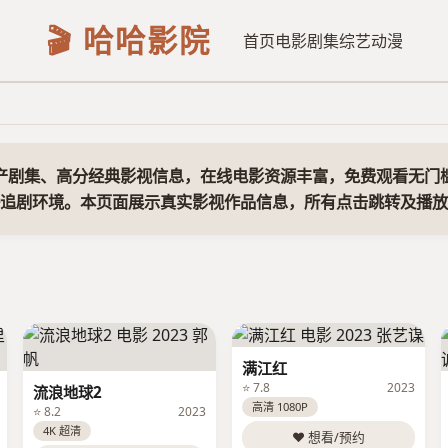
🎬 哈哈影院
首页
电影
剧集
综艺
动漫
产剧集、高分经典影视信息，
在线电影
资源丰富，
免费观看
无门
追剧环境。本页面展示真实影视作品信息，所有点击跳转及播放
满江红
⭐ 7.8
2023
流浪地球2
高清 1080P
⭐ 8.2
2023
4K 超清
❤️ 想看/预约