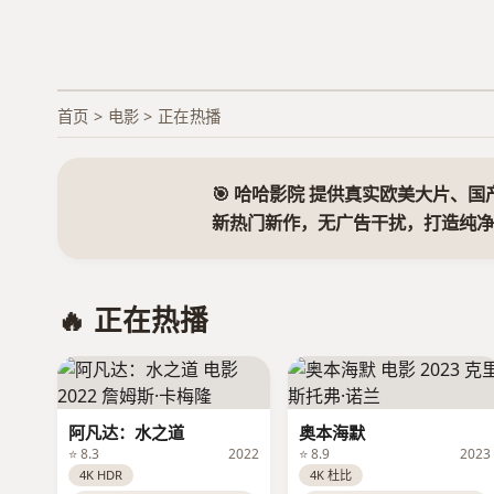
首页 > 电影 > 正在热播
🎯
哈哈影院
提供真实欧美大片、国
新
热门新作，
无广告
干扰，打造纯净
🔥 正在热播
阿凡达：水之道
奥本海默
⭐ 8.3
2022
⭐ 8.9
2023
4K HDR
4K 杜比