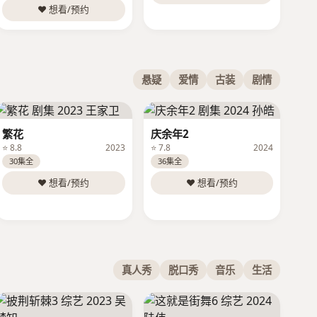
❤️ 想看/预约
悬疑
爱情
古装
剧情
繁花
庆余年2
⭐ 8.8
2023
⭐ 7.8
2024
30集全
36集全
❤️ 想看/预约
❤️ 想看/预约
真人秀
脱口秀
音乐
生活